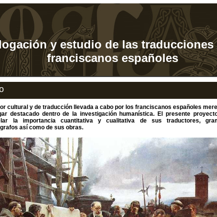
logación y estudio de las traducciones
franciscanos españoles
io
bor cultural y de traducción llevada a cabo por los franciscanos españoles me
gar destacado dentro de la investigación humanística. El presente proyect
lar la importancia cuantitativa y cualitativa de sus traductores, gra
ógrafos así como de sus obras.