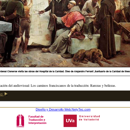
ación del audiovisual: Los caminos franciscanos de la traducción: Rarezas y bellezas.
o:
Diseño y Desarrollo Web:
NetyTec.com