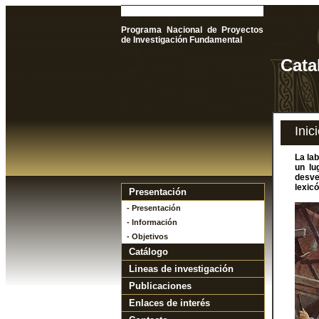
Programa Nacional de Proyectos
de Investigación Fundamental
Cata
Inic
La la
un lu
desve
lexic
Presentación
- Presentación
- Información
- Objetivos
Catálogo
Lineas de investigación
Publicaciones
Enlaces de interés