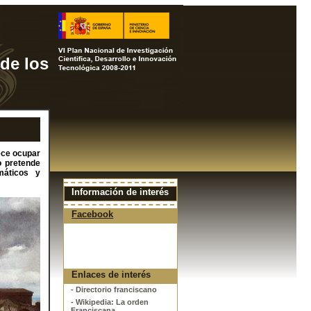
 de los
rece ocupar
o pretende
máticos y
Información de interés
Facebook
Enlaces de interés
- Directorio franciscano
- Wikipedia: La orden
Franciscana