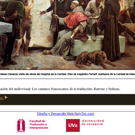
ación del audiovisual: Los caminos franciscanos de la traducción: Rarezas y bellezas.
o:
Diseño y Desarrollo Web:
NetyTec.com