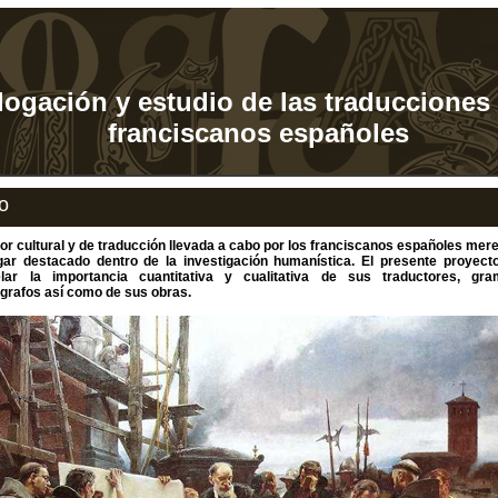
logación y estudio de las traducciones
franciscanos españoles
io
bor cultural y de traducción llevada a cabo por los franciscanos españoles me
gar destacado dentro de la investigación humanística. El presente proyect
lar la importancia cuantitativa y cualitativa de sus traductores, gra
ógrafos así como de sus obras.