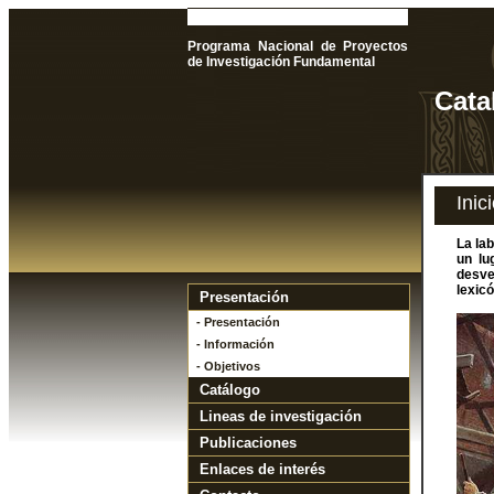
Programa Nacional de Proyectos
de Investigación Fundamental
Cata
Inic
La la
un lu
desve
lexic
Presentación
- Presentación
- Información
- Objetivos
Catálogo
Lineas de investigación
Publicaciones
Enlaces de interés