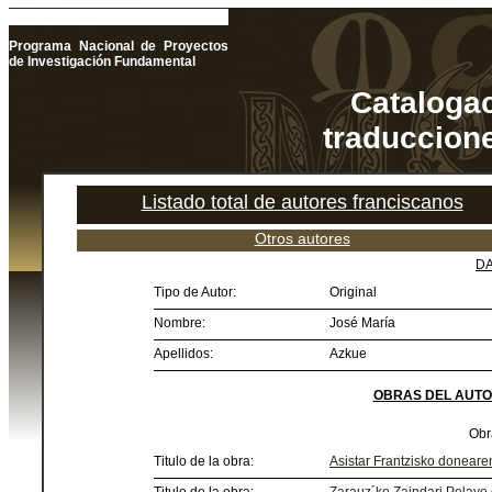
Programa Nacional de Proyectos
de Investigación Fundamental
Catalogac
traduccione
Listado total de autores franciscanos
Otros autores
DA
Tipo de Autor:
Original
Nombre:
José María
Apellidos:
Azkue
OBRAS DEL AUTO
Obr
Titulo de la obra:
Asistar Frantzisko donearenb