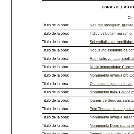
OBRAS DEL AUTO
Obr
Titulo de la obra:
Naturae prodigium, gratiae p
Titulo de la obra:
Indiculus bullarii seraphici
Titulo de la obra:
Sol veritatis cum ventilabr
Titulo de la obra:
Nodus indissolubilis de con
Titulo de la obra:
Radii solis veritatis, coeli at
Titulo de la obra:
Militia Immaculatae Concept
Titulo de la obra:
Monumenta antiqua pro Conc
Titulo de la obra:
Quaestiones peripatéticae
Titulo de la obra:
Monumenta Italo- Gallica p
Titulo de la obra:
Ioannis de Segovia, sanctae
Titulo de la obra:
Petri Thomae, de originali i
Titulo de la obra:
Monumenta antiqua seraphi
Titulo de la obra:
Monumenta Dominicana ex IV