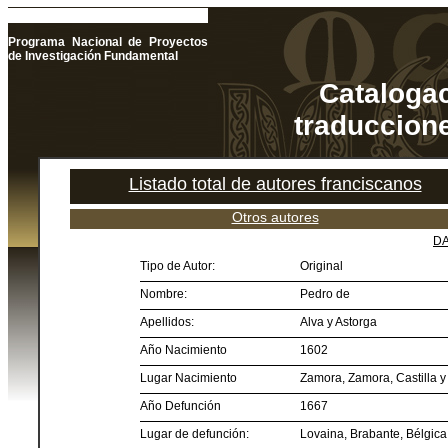
Programa Nacional de Proyectos
de Investigación Fundamental
Catalogac
traduccione
Listado total de autores franciscanos
Otros autores
DA
Tipo de Autor:
Original
Nombre:
Pedro de
Apellidos:
Alva y Astorga
Año Nacimiento
1602
Lugar Nacimiento
Zamora, Zamora, Castilla 
Año Defunción
1667
Lugar de defunción:
Lovaina, Brabante, Bélgica