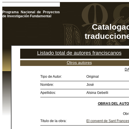
Programa Nacional de Proyectos
de Investigación Fundamental
Catalogac
traduccione
Listado total de autores franciscanos
Otros autores
DA
Tipo de Autor:
Original
Nombre:
José
Apellidos:
Alsina Gebelli
OBRAS DEL AUTO
Obr
Titulo de la obra:
El convent de Sant Franc