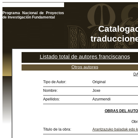
Programa Nacional de Proyectos
de Investigación Fundamental
Catalogac
traduccione
Listado total de autores franciscanos
Otros autores
DA
Tipo de Autor:
Original
Nombre:
Joxe
Apellidos:
Azurmendi
OBRAS DEL AUTO
Obr
Titulo de la obra:
Arantzazuko baladak edo k