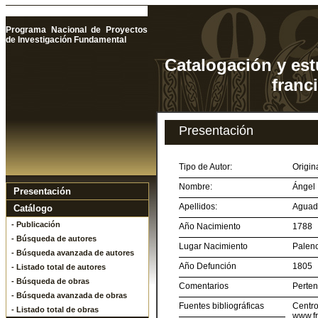
Programa Nacional de Proyectos
de Investigación Fundamental
Catalogación y est
franc
Presentación
Tipo de Autor:
Origin
Nombre:
Ángel
Presentación
Apellidos:
Aguad
Catálogo
- Publicación
Año Nacimiento
1788
- Búsqueda de autores
Lugar Nacimiento
Palenc
- Búsqueda avanzada de autores
Año Defunción
1805
- Listado total de autores
- Búsqueda de obras
Comentarios
Perten
- Búsqueda avanzada de obras
Fuentes bibliográficas
Cent
- Listado total de obras
www.fr