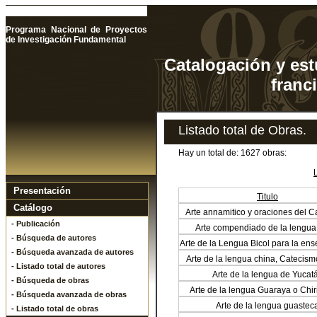
Programa Nacional de Proyectos
de Investigación Fundamental
Catalogación y est
franc
Listado total de Obras.
Hay un total de: 1627 obras:
Presentación
Titulo
Catálogo
Arte annamitico y oraciones del 
- Publicación
Arte compendiado de la lengu
- Búsqueda de autores
Arte de la Lengua Bicol para la en
- Búsqueda avanzada de autores
este idioma
Arte de la lengua china, Catecism
- Listado total de autores
Catecismo grande
Arte de la lengua de Yucat
- Búsqueda de obras
Arte de la lengua Guaraya o Chi
- Búsqueda avanzada de obras
Vademecum de los Misioneros cate
Arte de la lengua guastec
- Listado total de obras
indios bárbaros