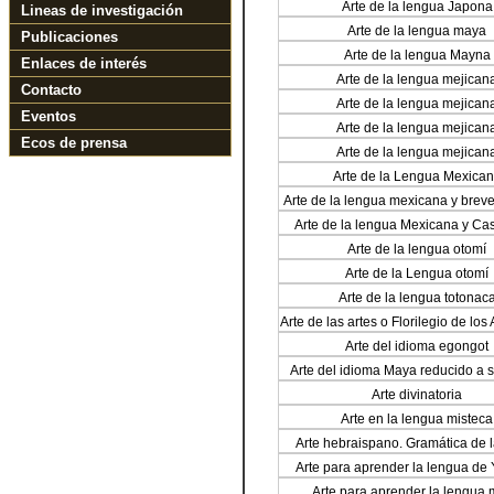
Arte de la lengua Japona
Lineas de investigación
Arte de la lengua maya
Publicaciones
Arte de la lengua Mayna
Enlaces de interés
Arte de la lengua mejican
Contacto
Arte de la lengua mejican
Eventos
Arte de la lengua mejican
Ecos de prensa
Arte de la lengua mejican
Arte de la Lengua Mexica
Arte de la lengua mexicana y breve
de los mysterios de N. Santa Fee C
Arte de la lengua Mexicana y Cas
otros para exortación de su obliga
compuesta por el muy Reverendo p
indios. Compuesto por el R. F. Fra
Arte de la lengua otomí
Alonso de Molina, de la Orden del 
Avila. Predicador, Cura Ministro
Francisco. En México en casa d
Arte de la Lengua otomí
Magestad del Pueblo de Milpan, y 
Ocharte
Idioma Mexicano, del Orden de lo
Arte de la lengua totonac
del N. P. San Francisco. Dedícalo a
Arte de las artes o Florilegio de los 
Joseph Pedrosa, Predicador G
lengua mejicana que se han descr
Jubilado, Qualificador del Santo Of
Arte del idioma egongot
que con nuevo y fácil modo se e
Inquisición, Padre de las Provinci
Gramática
Arte del idioma Maya reducido a 
Pedro y San Pablo de Michoac
reglas, y semilexicon yucateco por el
Zacatecas, Ex-ministro Provincial
Arte divinatoria
Pedro Beltrán de Santa Rosa Mar
más digno de la de Xalisco; y
Comissario General de todas las P
Custodio, Lector, que fue de Phil
Arte en la lengua misteca
de Nueva España e Islas Philipina
Theología, Revisor del Sto. Oficio,
Arte hebraispano. Gramática de l
licencia de los Superiores. En Méxi
Sta. Recolección de Mérida. For
Santa en idioma castellan
dictólo, siendo Maestro de Lengua
herederos de la Viuda de Miguel 
Arte para aprender la lengua de
el Convento Capitular de N. S. P. S.
Calderón en el Empedradil
Arte para aprender la lengua